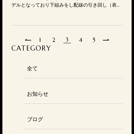
デルとなっており下組みをし配線の引き回し（表面
に出ないようシート内を通しております）を行いま
す。 いつもご利用ありがとうございます。 ■兵庫の
カーセキュリティ専門店東神戸電装TEL 078-647-7
717MAIL https://higashikoubedensou.com/contac
3
1
2
4
5
t/〒657-08…
CATEGORY
全て
お知らせ
ブログ