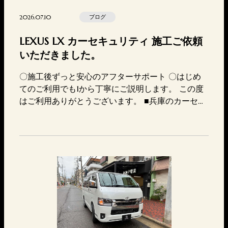
2026.07.10
ブログ
LEXUS LX カーセキュリティ 施工ご依頼
いただきました。
〇施工後ずっと安心のアフターサポート 〇はじめ
てのご利用でも1から丁寧にご説明します。 この度
はご利用ありがとうございます。 ■兵庫のカーセキ
ュリティ専門店東神戸電装TEL 078-647-7717MAI
L https://higashikoubedensou.com/contact/〒657-
0846兵庫県神戸市灘区岩屋北町2丁目4-7営業時間
10:00-20:00店休日 火曜日セキ…