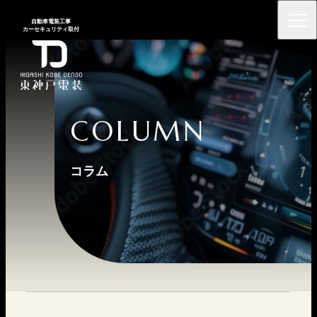
⾃動⾞電装⼯事
カーセキュリティ取付
COLUMN
コラム