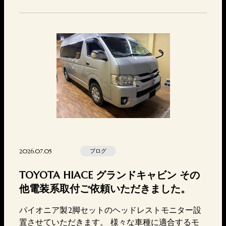
ps://higashikoubedensou.com/contact/〒657-084
6兵庫県神戸市灘区岩屋北町2丁目4-7営業時間 10:
00-20:00店休日 火曜日セキュ…
2026.07.05
ブログ
TOYOTA HIACE グランドキャビン その
他電装系取付ご依頼いただきました。
パイオニア製2脚セットのヘッドレストモニター設
置させていただきます。 様々な車種に適合するモ