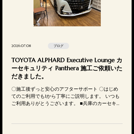
2026.07.08
ブログ
TOYOTA ALPHARD Executive Lounge カ
ーセキュリティ Panthera 施工ご依頼いた
だきました。
〇施工後ずっと安心のアフターサポート 〇はじめ
てのご利用でも1から丁寧にご説明します。 いつも
ご利用ありがとうございます。 ■兵庫のカーセキュ
リティ専門店東神戸電装TEL 078-647-7717MAIL htt
ps://higashikoubedensou.com/contact/〒657-084
6兵庫県神戸市灘区岩屋北町2丁目4-7営業時間 10:
00-20:00店休日 火曜日セキュリティ関連…