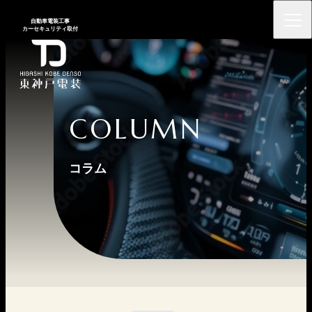
⾃動⾞電装⼯事
カーセキュリティ取付
COLUMN
コラム