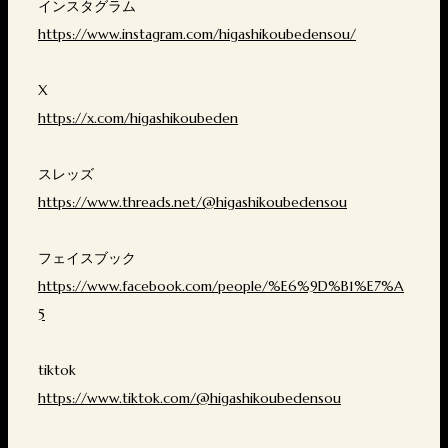
インスタグラム
https://www.instagram.com/higashikoubedensou/
X
https://x.com/higashikoubeden
スレッズ
https://www.threads.net/@higashikoubedensou
フェイスブック
https://www.facebook.com/people/%E6%9D%B1%E7%A
5
tiktok
https://www.tiktok.com/@higashikoubedensou