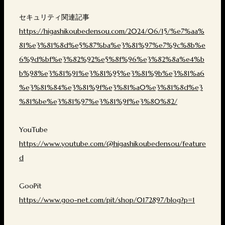
セキュリティ関連記事
https://higashikoubedensou.com/2024/06/15/%e7%aa%
81%e3%81%8d%e5%87%ba%e3%81%97%e7%9c%8b%e
6%9d%bf%e3%82%92%e5%8f%96%e3%82%8a%e4%b
b%98%e3%81%91%e3%81%95%e3%81%9b%e3%81%a6
%e3%81%84%e3%81%9f%e3%81%a0%e3%81%8d%e3
%81%be%e3%81%97%e3%81%9f%e3%80%82/
YouTube
https://www.youtube.com/@higashikoubedensou/feature
d
GooPit
https://www.goo-net.com/pit/shop/0172897/blog?p=1