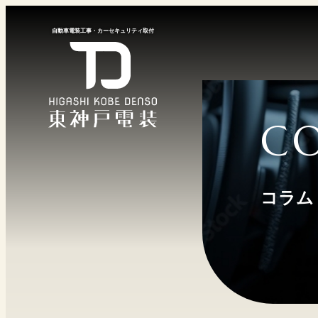
⾃動⾞電装⼯事
・
カーセキュリティ取付
C
コラム