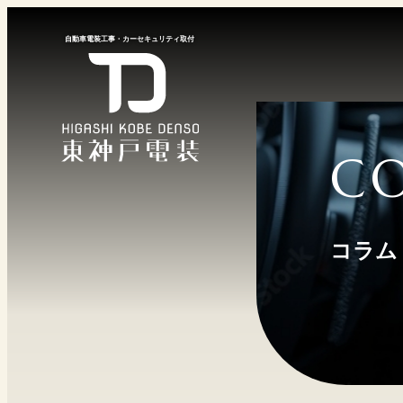
⾃動⾞電装⼯事
・
カーセキュリティ取付
C
コラム