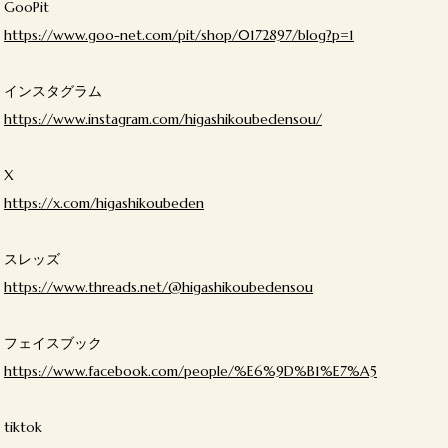
GooPit
https://www.goo-net.com/pit/shop/0172897/blog?p=1
インスタグラム
https://www.instagram.com/higashikoubedensou/
X
https://x.com/higashikoubeden
スレッズ
https://www.threads.net/@higashikoubedensou
フェイスブック
https://www.facebook.com/people/%E6%9D%B1%E7%A5
tiktok