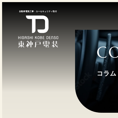
⾃動⾞電装⼯事
・
カーセキュリティ取付
C
コラム