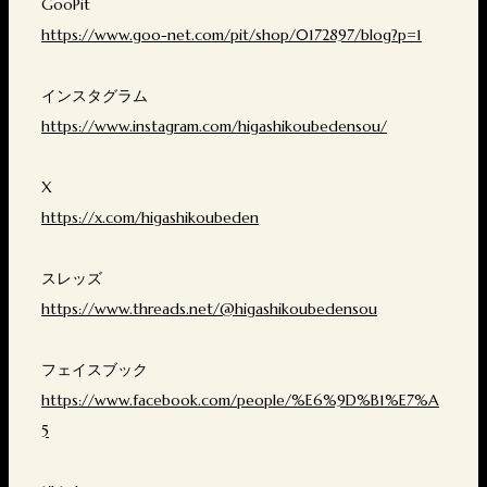
GooPit
https://www.goo-net.com/pit/shop/0172897/blog?p=1
インスタグラム
https://www.instagram.com/higashikoubedensou/
X
https://x.com/higashikoubeden
スレッズ
https://www.threads.net/@higashikoubedensou
フェイスブック
https://www.facebook.com/people/%E6%9D%B1%E7%A
5