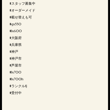
#スタッフ募集中
#オーダーメイド
#載せ替えも可
#gx550
#lx600
#大阪府
#兵庫県
#神戸
#神戸市
#芦屋市
#lx700
#lx700h
#ランクルfj
#受付中