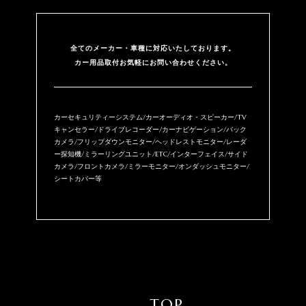
全てのメーカー・⾞種に対応いたしております。
カー用品取付お気軽にお問い合わせください。
カーセキュリティーシステム/カーオーディオ・スピーカー/TV
キャンセラー/ドライブレコーダー/カーナビゲーション/バック
カメラ/フリップダウンモニター/ヘッドレストモニター/レーダ
ー探知機/ミラーリングユニット/ETC/インターフェイス/サイド
カメラ/フロントカメラ/ミラーモニター/オンダッシュモニター/
シートカバー等
TOP