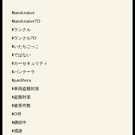
#landcruiser
#landcruiser70
#ランクル
#ランクル70
#いたちごっこ
#ではない
#カーセキュリティ
#パンテーラ
#panthera
#車両盗難対策
#盗難対策
#被害件数
#0件
#継続中
#感謝