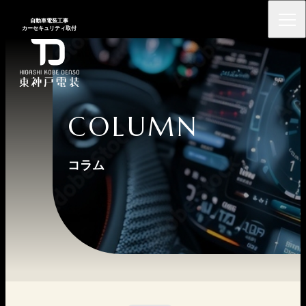
⾃動⾞電装⼯事
カーセキュリティ取付
COLUMN
コラム