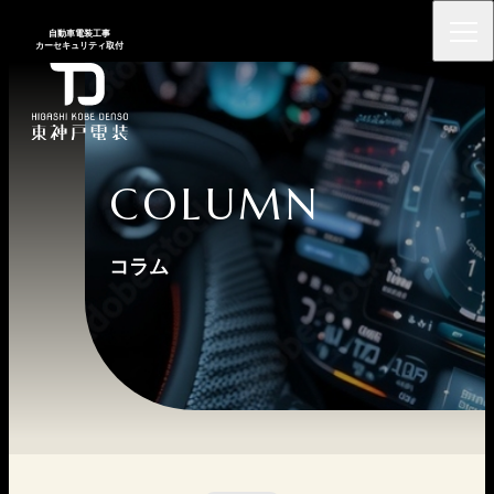
⾃動⾞電装⼯事
カーセキュリティ取付
COLUMN
コラム