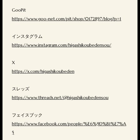
GooPit
https://www.goo-net.com/pit/shop/0172897/blog?p=1
インスタグラム
https://www.instagram.com/higashikoubedensou/
X
https://x.com/higashikoubeden
スレッズ
https://www.threads.net/@higashikoubedensou
フェイスブック
https://www.facebook.com/people/%E6%9D%B1%E7%A
5