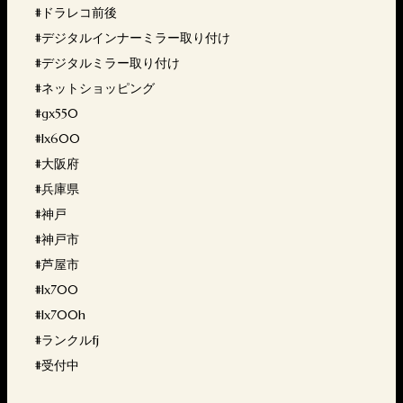
#ドラレコ前後
#デジタルインナーミラー取り付け
#デジタルミラー取り付け
#ネットショッピング
#gx550
#lx600
#大阪府
#兵庫県
#神戸
#神戸市
#芦屋市
#lx700
#lx700h
#ランクルfj
#受付中