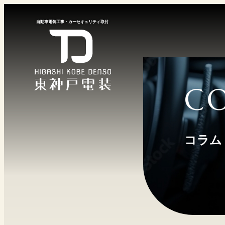
⾃動⾞電装⼯事
・
カーセキュリティ取付
C
コラム