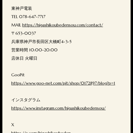
東神戸電装
TEL 078-647-7717
MAIL
https://higashikoubedensou.com/contact/
〒653-0037
兵庫県神戸市長田区大橋町4-3-5
営業時間 10:00-20:00
店休日 火曜日
GooPit
https://www.goo-net.com/pit/shop/0172897/blog?p=1
インスタグラム
https://www.instagram.com/higashikoubedensou/
X
https://x.com/higashikoubeden