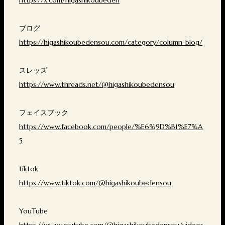
ブログ
https://higashikoubedensou.com/category/column-blog/
スレッズ
https://www.threads.net/@higashikoubedensou
フェイスブック
https://www.facebook.com/people/%E6%9D%B1%E7%A
5
tiktok
https://www.tiktok.com/@higashikoubedensou
YouTube
https://www.youtube.com/@higashikoubedensou/videos