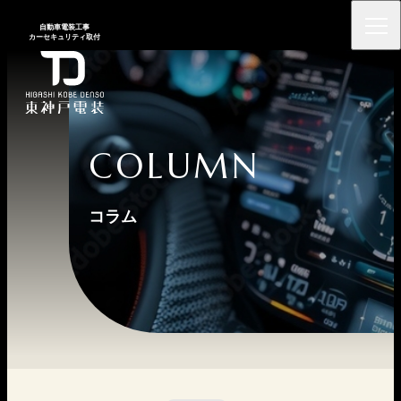
⾃動⾞電装⼯事
カーセキュリティ取付
COLUMN
コラム