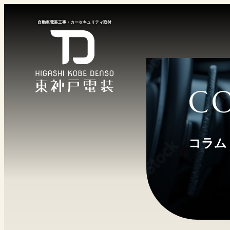
⾃動⾞電装⼯事
・
カーセキュリティ取付
C
コラム