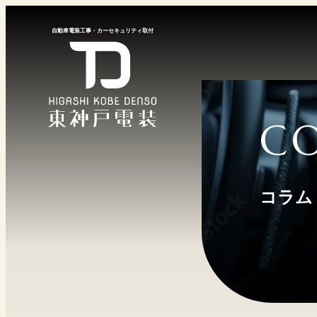
⾃動⾞電装⼯事
・
カーセキュリティ取付
C
コラム