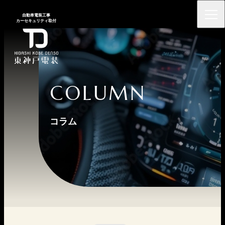
⾃動⾞電装⼯事
カーセキュリティ取付
COLUMN
コラム