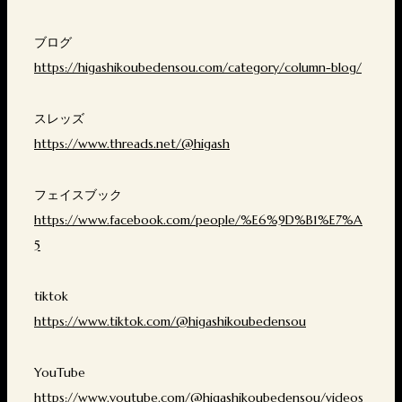
ブログ
https://higashikoubedensou.com/category/column-blog/
スレッズ
https://www.threads.net/@higash
フェイスブック
https://www.facebook.com/people/%E6%9D%B1%E7%A
5
tiktok
https://www.tiktok.com/@higashikoubedensou
YouTube
https://www.youtube.com/@higashikoubedensou/videos