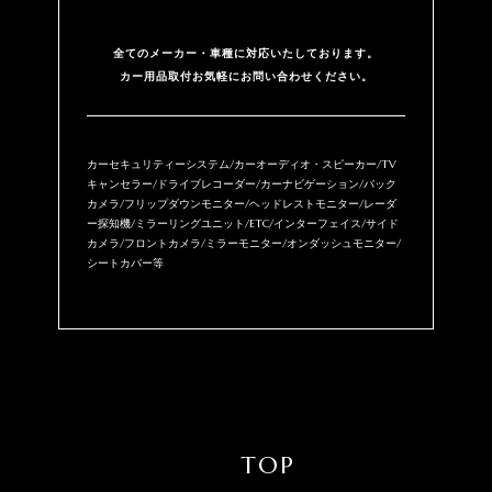
全てのメーカー・⾞種に対応いたしております。
カー用品取付お気軽にお問い合わせください。
カーセキュリティーシステム/カーオーディオ・スピーカー/TV
キャンセラー/ドライブレコーダー/カーナビゲーション/バック
カメラ/フリップダウンモニター/ヘッドレストモニター/レーダ
ー探知機/ミラーリングユニット/ETC/インターフェイス/サイド
カメラ/フロントカメラ/ミラーモニター/オンダッシュモニター/
シートカバー等
TOP