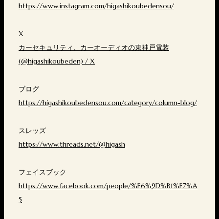
https://www.instagram.com/higashikoubedensou/
X
カーセキュリティ、カーオーディオの東神戸電装
(@higashikoubeden) / X
ブログ
https://higashikoubedensou.com/category/column-blog/
スレッズ
https://www.threads.net/@higash
フェイスブック
https://www.facebook.com/people/%E6%9D%B1%E7%A
5