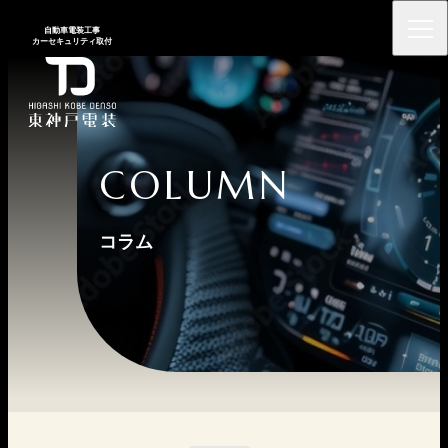
⾃動⾞電装⼯事
カーセキュリティ取付
COLUMN
コラム