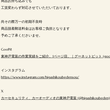
商品お持ち込みでも
工賃変わらず対応させていただいております。
尚その際万一の初期不良時
商品脱着郵送料金はお客様ご負担となります
予めご了承くださいませ。
GooPit
東神戸電装の作業実績をご紹介。1ページ目。｜グーネットピット (goo-ne
インスタグラム
https://www.instagram.com/higashikoubedensou/
X
カーセキュリティ、カーオーディオの東神戸電装 (@higashikoubeden) 