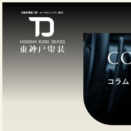
⾃動⾞電装⼯事
・
カーセキュリティ取付
C
コラム