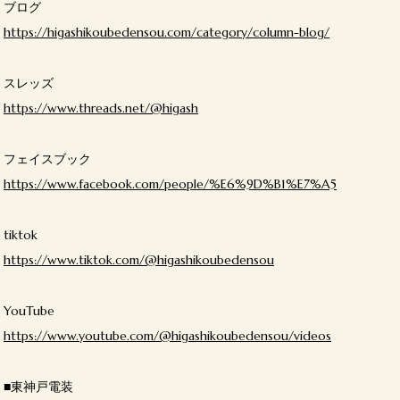
ブログ
https://higashikoubedensou.com/category/column-blog/
スレッズ
https://www.threads.net/@higash
フェイスブック
https://www.facebook.com/people/%E6%9D%B1%E7%A5
tiktok
https://www.tiktok.com/@higashikoubedensou
YouTube
https://www.youtube.com/@higashikoubedensou/videos
■東神戸電装