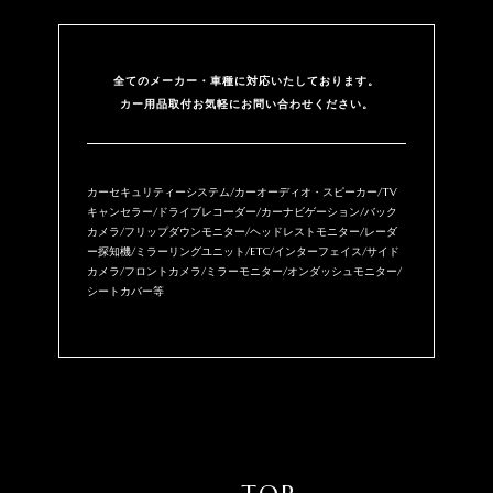
全てのメーカー・⾞種に対応いたしております。
カー用品取付お気軽にお問い合わせください。
カーセキュリティーシステム/カーオーディオ・スピーカー/TV
キャンセラー/ドライブレコーダー/カーナビゲーション/バック
カメラ/フリップダウンモニター/ヘッドレストモニター/レーダ
ー探知機/ミラーリングユニット/ETC/インターフェイス/サイド
カメラ/フロントカメラ/ミラーモニター/オンダッシュモニター/
シートカバー等