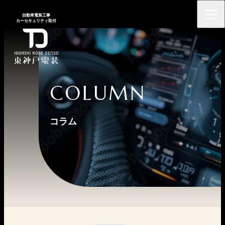
⾃動⾞電装⼯事
カーセキュリティ取付
COLUMN
コラム