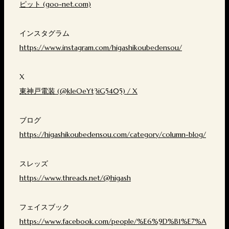
ピット (goo-net.com)
インスタグラム
https://www.instagram.com/higashikoubedensou/
X
東神戸電装 (@kleOeYt3iG5405) / X
ブログ
https://higashikoubedensou.com/category/column-blog/
スレッズ
https://www.threads.net/@higash
フェイスブック
https://www.facebook.com/people/%E6%9D%B1%E7%A