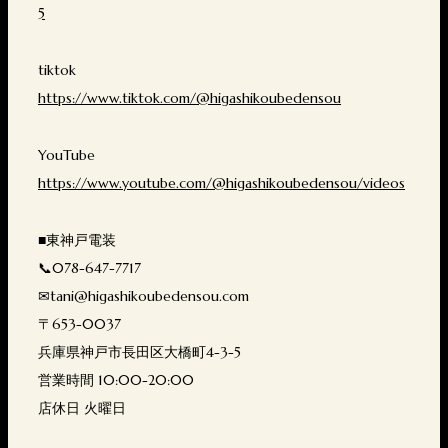
5
tiktok
https://www.tiktok.com/@higashikoubedensou
YouTube
https://www.youtube.com/@higashikoubedensou/videos
■東神戸電装
📞078-647-7717
✉tani@higashikoubedensou.com
〒653-0037
兵庫県神戸市長田区大橋町4-3-5
営業時間 10:00-20:00
店休日 火曜日