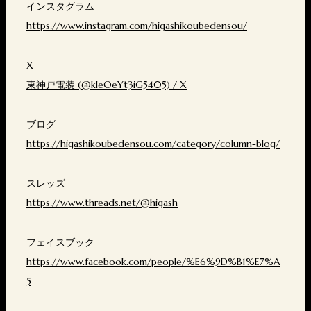
インスタグラム
https://www.instagram.com/higashikoubedensou/
X
東神戸電装 (@kleOeYt3iG5405) / X
ブログ
https://higashikoubedensou.com/category/column-blog/
スレッズ
https://www.threads.net/@higash
フェイスブック
https://www.facebook.com/people/%E6%9D%B1%E7%A
5