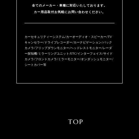
全てのメーカー・⾞種に対応いたしております。
カー用品取付お気軽にお問い合わせください。
カーセキュリティーシステム/カーオーディオ・スピーカー/TV
キャンセラー/ドライブレコーダー/カーナビゲーション/バック
カメラ/フリップダウンモニター/ヘッドレストモニター/レーダ
ー探知機/ミラーリングユニット/ETC/インターフェイス/サイド
カメラ/フロントカメラ/ミラーモニター/オンダッシュモニター/
シートカバー等
TOP