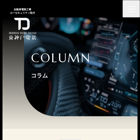
⾃動⾞電装⼯事
カーセキュリティ取付
COLUMN
コラム