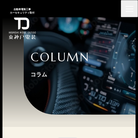
⾃動⾞電装⼯事
カーセキュリティ取付
COLUMN
コラム