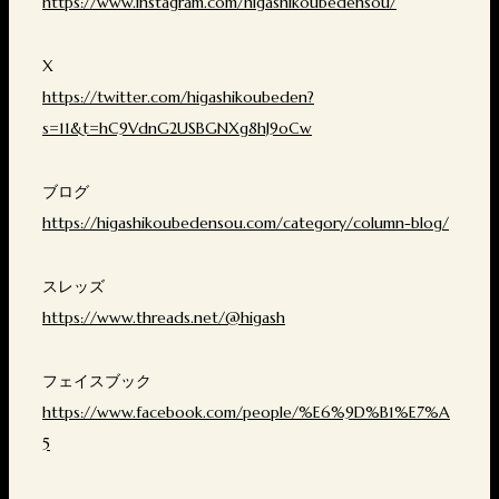
https://www.instagram.com/higashikoubedensou/
X
https://twitter.com/higashikoubeden?
s=11&t=hC9VdnG2USBGNXg8hJ9oCw
ブログ
https://higashikoubedensou.com/category/column-blog/
スレッズ
https://www.threads.net/@higash
フェイスブック
https://www.facebook.com/people/%E6%9D%B1%E7%A
5