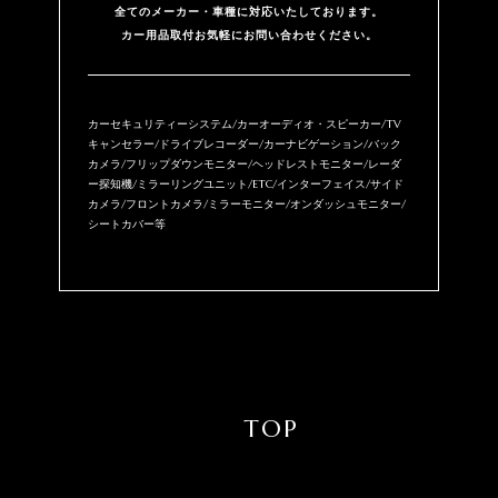
全てのメーカー・⾞種に対応いたしております。
カー用品取付お気軽にお問い合わせください。
カーセキュリティーシステム/カーオーディオ・スピーカー/TV
キャンセラー/ドライブレコーダー/カーナビゲーション/バック
カメラ/フリップダウンモニター/ヘッドレストモニター/レーダ
ー探知機/ミラーリングユニット/ETC/インターフェイス/サイド
カメラ/フロントカメラ/ミラーモニター/オンダッシュモニター/
シートカバー等
TOP