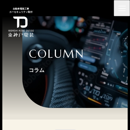
⾃動⾞電装⼯事
カーセキュリティ取付
COLUMN
コラム