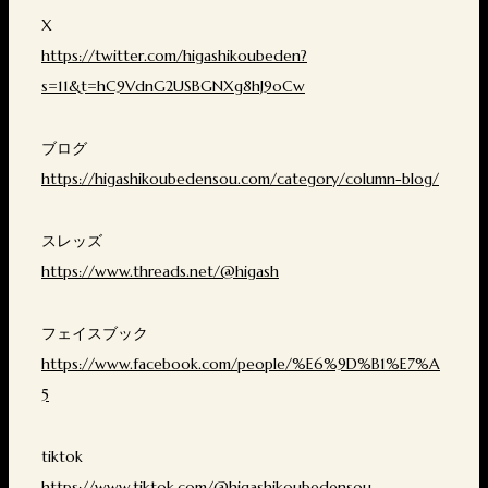
X
https://twitter.com/higashikoubeden?
s=11&t=hC9VdnG2USBGNXg8hJ9oCw
ブログ
https://higashikoubedensou.com/category/column-blog/
スレッズ
https://www.threads.net/@higash
フェイスブック
https://www.facebook.com/people/%E6%9D%B1%E7%A
5
tiktok
https://www.tiktok.com/@higashikoubedensou